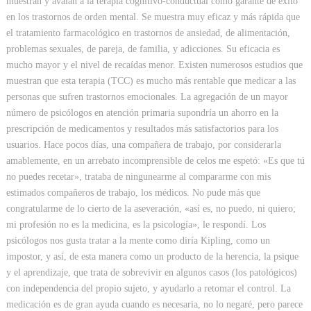
muestran y avalan a la terapia cognitivo-conductual como garante de éxito
en los trastornos de orden mental. Se muestra muy eficaz y más rápida que
el tratamiento farmacológico en trastornos de ansiedad, de alimentación,
problemas sexuales, de pareja, de familia, y adicciones. Su eficacia es
mucho mayor y el nivel de recaídas menor. Existen numerosos estudios que
muestran que esta terapia (TCC) es mucho más rentable que medicar a las
personas que sufren trastornos emocionales. La agregación de un mayor
número de psicólogos en atención primaria supondría un ahorro en la
prescripción de medicamentos y resultados más satisfactorios para los
usuarios. Hace pocos días, una compañera de trabajo, por considerarla
amablemente, en un arrebato incomprensible de celos me espetó: «Es que tú
no puedes recetar», trataba de ningunearme al compararme con mis
estimados compañeros de trabajo, los médicos. No pude más que
congratularme de lo cierto de la aseveración, «así es, no puedo, ni quiero;
mi profesión no es la medicina, es la psicología», le respondí. Los
psicólogos nos gusta tratar a la mente como diría Kipling, como un
impostor, y así, de esta manera como un producto de la herencia, la psique
y el aprendizaje, que trata de sobrevivir en algunos casos (los patológicos)
con independencia del propio sujeto, y ayudarlo a retomar el control. La
medicación es de gran ayuda cuando es necesaria, no lo negaré, pero parece