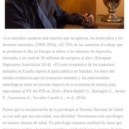
«Los suicidios causaron más muertes que las guerras, los homicidios y los
desastres naturales» (OMS 2014). «El 55% de las ausencias al trabajo que
se producen al año en Europa se deben a los síntomas de depresión,
afectando a un total de 38 millones de europeos al año» (European
Depression Association 2014). «El coste económico de los trastornos
mentales en España superó al gasto público en Sanidad, los datos del
estudio evidencian que los trastornos mentales y las enfermedades
neurológicas tiene un enorme impacto en la economía de nuestro país,
equivalente al 8% del PIB en 2010» (Parés-Badell O., Barbaglia G., Jerinic
P., Gustavsson A., Savador-Carulla L., et al. 2014).
Parece que la incorporación de la psicología al Sistema Nacional de Salud
es casi más que una necesidad, una obviedad. Necesitamos más psicólogos
en nuestro sistema de salud. En psicología tenemos multitud de datos que