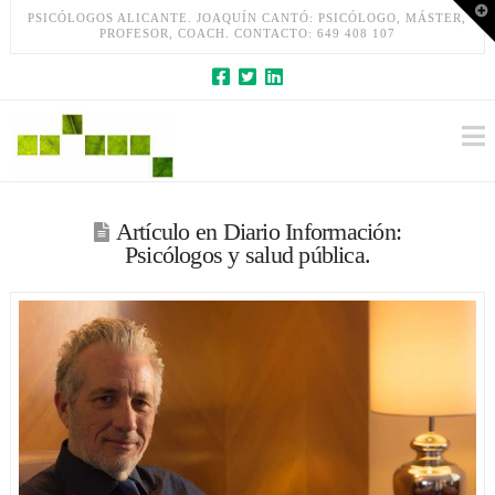
T
PSICÓLOGOS ALICANTE. JOAQUÍN CANTÓ: PSICÓLOGO, MÁSTER,
t
PROFESOR, COACH. CONTACTO: 649 408 107
W
Artículo en Diario Información:
Psicólogos y salud pública.